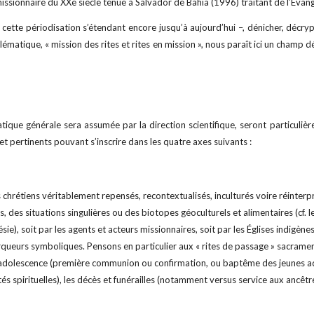
ssionnaire du XXe siècle tenue à Salvador de Bahia (1996) traitant de l’Évangi
 cette périodisation s’étendant encore jusqu’à aujourd’hui –, dénicher, décr
ématique, « mission des rites et rites en mission », nous paraît ici un champ d
matique générale sera assumée par la direction scientifique, seront particul
 et pertinents pouvant s’inscrire dans les quatre axes suivants :
s chrétiens véritablement repensés, recontextualisés, inculturés voire réinter
 des situations singulières ou des biotopes géoculturels et alimentaires (cf. 
ésie), soit par les agents et acteurs missionnaires, soit par les Églises indigè
rqueurs symboliques. Pensons en particulier aux « rites de passage » sacrame
l’adolescence (première communion ou confirmation, ou baptême des jeunes adult
és spirituelles), les décès et funérailles (notamment versus service aux ancêtr