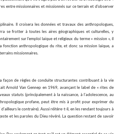
res entre missionnaires et missionnés sur ce terrain et d’observer
inaire. Il croisera les données et travaux des anthropologues,
ra se frotter à toutes les aires géographiques et culturelles, y
airement sur l’emploi laïque et religieux du terme « mission », il
la fonction anthropologique du rite, et donc sa mission laïque, a
terrains missionnaires.
a façon de règles de conduite structurantes contribuant à la vie
rlait Arnold Van Gennep en 1969, avançant le label de « rites de
eaux statuts (principalement à la naissance, à l’adolescence, au
 anthropologique profane, peut être mis à profit pour exprimer du
d’ailleurs le contraire). Aussi réitère-t-il, en les rendant toujours à
geste et les paroles du Dieu révéré. La question restant de savoir