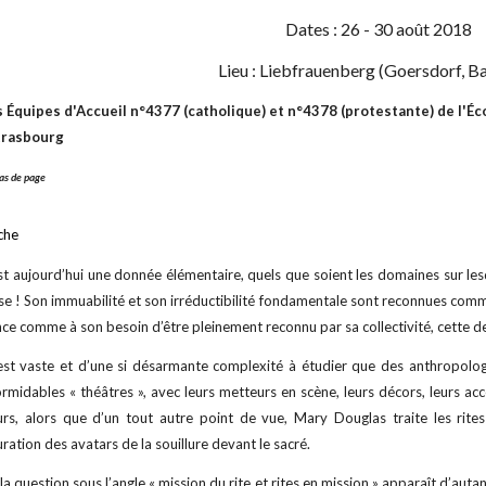
Dates : 26 - 30 août 2018
Lieu : Liebfrauenberg (Goersdorf, B
 Équipes d'Accueil n°4377 (catholique) et n°4378 (protestante) de l'Éco
Strasbourg
as de page
che
 est aujourd’hui une donnée élémentaire, quels que soient les domaines sur lesq
se ! Son immuabilité et son irréductibilité fondamentale sont reconnues comm
ce comme à son besoin d’être pleinement reconnu par sa collectivité, cette der
t est vaste et d’une si désarmante complexité à étudier que des anthropol
 formidables « théâtres », avec leurs metteurs en scène, leurs décors, leurs ac
eurs, alors que d’un tout autre point de vue, Mary Douglas traite les rit
uration des avatars de la souillure devant le sacré.
la question sous l’angle « mission du rite et rites en mission » apparaît d’autant 