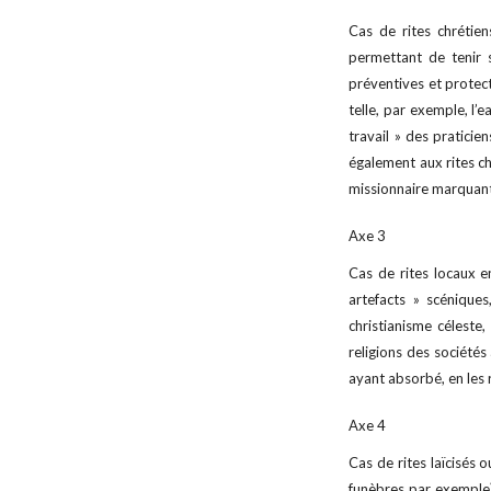
Cas de rites chrétie
permettant de tenir 
préventives et protect
telle, par exemple, l’
travail » des pratici
également aux rites ch
missionnaire marquan
Axe 3
Cas de rites locaux en
artefacts » scéniques
christianisme céleste
religions des sociétés
ayant absorbé, en les 
Axe 4
Cas de rites laïcisés 
funèbres par exemple),