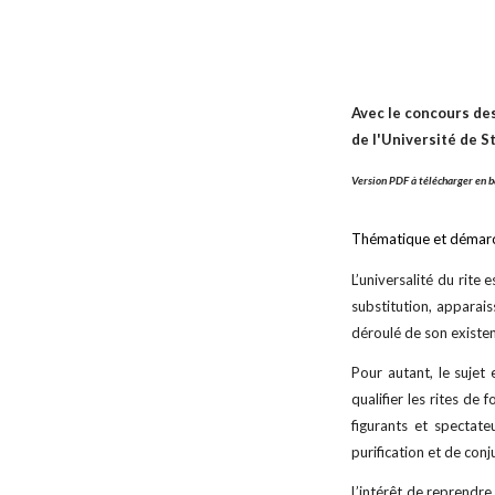
Avec le concours des
de l'Université de 
Version PDF à télécharger en b
Thématique et démar
L’universalité du rite
substitution, apparais
déroulé de son existen
Pour autant, le suje
qualifier les rites de
figurants et spectat
purification et de conj
L’intérêt de reprendre 