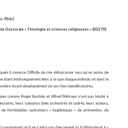
as-Rhin)
le Doctorale « Théologie et sciences religieuses » (ED270) 
uels il s’exerce. Difficile de s’en débarrasser sans qu’un autre, de
e étant intrinsèquement liées à ce que chaque individu vit dans le
nière vivant simultanément de ses rites identificatoires.
ogues comme Roger Bastide et Alfred Métraux n’ont pas hésité à
cessoires, leurs scénarios bien orchestrés et cadrés, leurs acteurs,
es de formidables opérateurs « hygiéniques » de prévention, de
passionnant qu’il ne s’agira pas d’en revenir ici à l’étiologie et à «