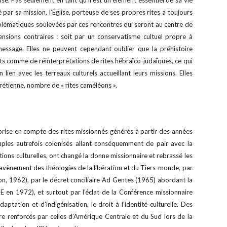
lise. Pas seulement en tant qu’il est un élément essentiel de sa vie
r sa mission, l’Église, porteuse de ses propres rites a toujours
blématiques soulevées par ces rencontres qui seront au centre de
nsions contraires : soit par un conservatisme cultuel propre à
r message. Elles ne peuvent cependant oublier que la préhistoire
nts comme de réinterprétations de rites hébraïco-judaïques, ce qui
lien avec les terreaux culturels accueillant leurs missions. Elles
étienne, nombre de « rites caméléons ».
prise en compte des rites missionnés générés à partir des années
uples autrefois colonisés allant conséquemment de pair avec la
tions culturelles, ont changé la donne missionnaire et rebrassé les
vènement des théologies de la libération et du Tiers-monde, par
son, 1962), par le décret conciliaire Ad Gentes (1965) abordant la
E en 1972), et surtout par l’éclat de la Conférence missionnaire
ptation et d’indigénisation, le droit à l’identité culturelle. Des
re renforcés par celles d’Amérique Centrale et du Sud lors de la