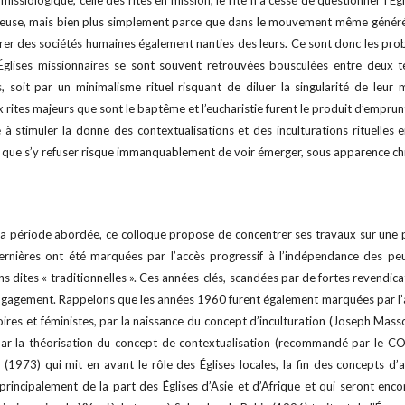
issiologique, celle des rites en mission, le rite n’a cessé de questionner l’Ég
gieuse, mais bien plus simplement parce que dans le mouvement même généré pa
rer des sociétés humaines également nanties des leurs. Ce sont donc les pro
Églises missionnaires se sont souvent retrouvées bousculées entre deux te
s, soit par un minimalisme rituel risquant de diluer la singularité de leu
 rites majeurs que sont le baptême et l’eucharistie furent le produit d’empru
à stimuler la donne des contextualisations et des inculturations rituelles en 
 que s’y refuser risque immanquablement de voir émerger, sous apparence chr
la période abordée, ce colloque propose de concentrer ses travaux sur une 
dernières ont été marquées par l’accès progressif à l’indépendance des pe
ns dites « traditionnelles ». Ces années-clés, scandées par de fortes revendica
gagement. Rappelons que les années 1960 furent également marquées par l’a
oires et féministes, par la naissance du concept d’inculturation (Joseph Mas
 par la théorisation du concept de contextualisation (recommandé par le CO
973) qui mit en avant le rôle des Églises locales, la fin des concepts d’ada
rincipalement de la part des Églises d’Asie et d’Afrique et qui seront enco