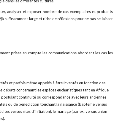
le dans les différentes cultures.
ypter, analyser et exposer nombre de cas exemplaires et probants
éjà suffisamment large et riche de réflexions pour ne pas se laisser
ièrement prises en compte les communications abordant les cas les
prétés et parfois même appelés à être inventés en fonction des 
les débats concernant les espèces eucharistiques tant en Afrique 
nes postulant continuité ou correspondance avec leurs anciennes 
ntels ou de bénédiction touchant la naissance (baptême versus 
es versus rites d’initiation), le mariage (par ex. versus union 
es).