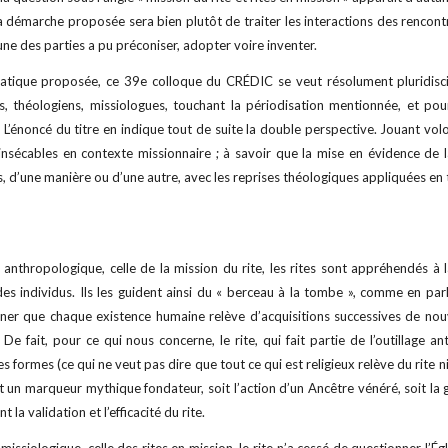
 La démarche proposée sera bien plutôt de traiter les interactions des rencont
une des parties a pu préconiser, adopter voire inventer.
tique proposée, ce 39e colloque du CRÉDIC se veut résolument pluridiscipl
ns, théologiens, missiologues, touchant la périodisation mentionnée, et pour
’énoncé du titre en indique tout de suite la double perspective. Jouant volont
s insécables en contexte missionnaire ; à savoir que la mise en évidence de 
s, d’une manière ou d’une autre, avec les reprises théologiques appliquées en 
anthropologique, celle de la mission du rite, les rites sont appréhendés à l
des individus. Ils les guident ainsi du « berceau à la tombe », comme en pa
ner que chaque existence humaine relève d’acquisitions successives de nouv
 De fait, pour ce qui nous concerne, le rite, qui fait partie de l’outillage
es formes (ce qui ne veut pas dire que tout ce qui est religieux relève du rite ni 
 un marqueur mythique fondateur, soit l’action d’un Ancêtre vénéré, soit la 
 la validation et l’efficacité du rite.