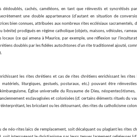
ns dédoublés, cachés, caméléons, en tant que réinvestis et syncrétisés p
secrètement une double appartenance (d’autant en situation de convers
rices bien connues, attribuées aux nombreux rites ecclésiaux sacramentels, d
eau bénite) prodigués en régime catholique (objets, maisons, véhicules, rameau
ens locaux (ce qui amena à Maurice, par exemple, une réflexion sur l’incultu
rétiens doublés par les fidèles autochtones d’un rite traditionnel ajouté, comm
t.
richissant les rites chrétiens et cas de rites chrétiens enrichissant les rites
, matériels, liturgiques, gestuels, posturaux, etc.) pouvant être réinves
, kimbanguisme, Église universelle du Royaume de Dieu, néopentecôtismes, e
 anciennement esclavagisées et colonisées (cf. certains éléments rituels du va
réinterprétant, les bricolant ou les détournant, des rites du catholicisme colon
ou de néo-rites laïcs de remplacement, soit décalquant ou plagiant les rites c
 soit interrogeant le christianisme par leurs tenues largement religieuses (cf