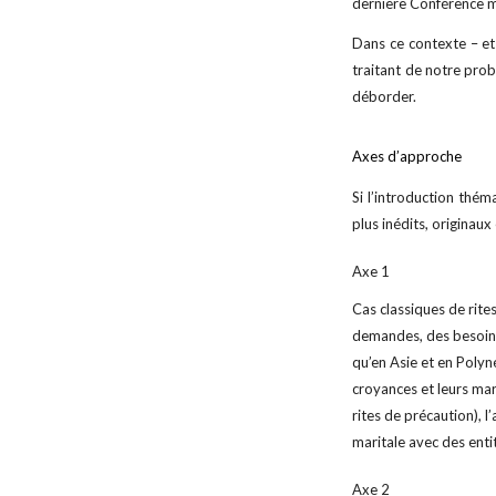
dernière Conférence mi
Dans ce contexte – et
traitant de notre probl
déborder.
Axes d’approche
Si l’introduction thé
plus inédits, originaux
Axe 1
Cas classiques de rite
demandes, des besoins,
qu’en Asie et en Polyn
croyances et leurs ma
rites de précaution), 
maritale avec des entit
Axe 2