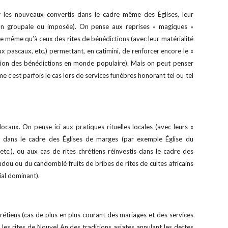
ar les nouveaux convertis dans le cadre même des Églises, leur
ion groupale ou imposée). On pense aux reprises « magiques »
e même qu’à ceux des rites de bénédictions (avec leur matérialité
x pascaux, etc.) permettant, en catimini, de renforcer encore le «
ration des bénédictions en monde populaire). Mais on peut penser
e c’est parfois le cas lors de services funèbres honorant tel ou tel
 locaux. On pense ici aux pratiques rituelles locales (avec leurs «
ties dans le cadre des Églises de marges (par exemple Église du
tc.), ou aux cas de rites chrétiens réinvestis dans le cadre des
udou ou du candomblé fruits de bribes de rites de cultes africains
ial dominant).
hrétiens (cas de plus en plus courant des mariages et des services
. les rites de Nouvel An des traditions asiates annulant les dettes