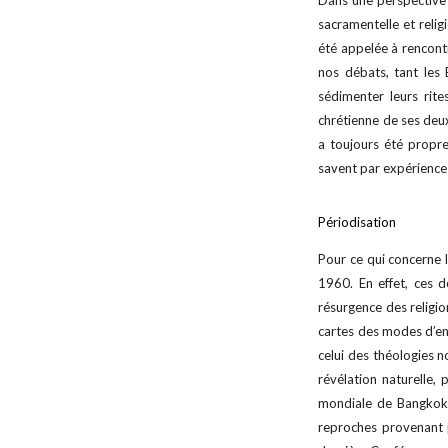
Dans une perspective m
sacramentelle et reli
été appelée à rencont
nos débats, tant les 
sédimenter leurs rite
chrétienne de ses deux
a toujours été propre 
savent par expérience
Périodisation
Pour ce qui concerne 
1960. En effet, ces 
résurgence des religio
cartes des modes d’en
celui des théologies n
révélation naturelle,
mondiale de Bangkok (1
reproches provenant p