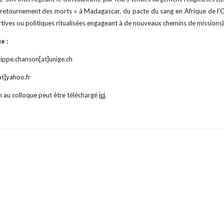
 retournement des morts » à Madagascar, du pacte du sang en Afrique de l’Oue
tives ou politiques ritualisées engageant à de nouveaux chemins de missions)
e :
lippe.chanson[at]unige.ch
at]yahoo.fr
on au colloque peut être téléchargé
ici
. 