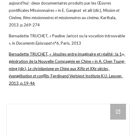
aujourd’hui : deux documentaires produits par les Œuvres 
pontificales Missionnaires » in E. Gangnat  et alii (dir.), 
Mission et 
Cinéma, films missionnaires et missionnaires au cinéma,
 Karthala, 
2013. p.269-274
Bernadette TRUCHET, « Pauline Jaricot ou la vocation introuvable 
», in 
Documents Episcopat
 n°6, Paris, 2013
Bernadette TRUCHET, « Jésuites entre imaginaire et réalité : la 1
ère
génération de la Nouvelle Compagnie en Chine » in A. Chen Tsung-
ming (dir.), 
Le christianisme en Chine aux XIXe et XXe siècles, 
évangélisation et conflits
, Ferdinand Verbiest Institute K.U. Leuven, 
2013, p.19-46