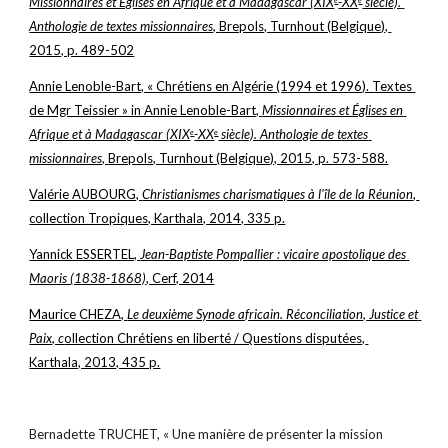
Missionnaires et Églises en Afrique et à Madagascar (XIX
-XX
 siècle). 
e
e
Anthologie de textes missionnaires, 
Brepols, Turnhout (Belgique), 
2015, p. 489-502
Annie Lenoble-Bart, « Chrétiens en Algérie (1994 et 1996). Textes 
de Mgr Teissier » in Annie Lenoble-Bart, 
Missionnaires et Églises en 
Afrique et à Madagascar (XIX
-XX
 siècle). Anthologie de textes 
e
e
missionnaires, 
Brepols, Turnhout (Belgique), 2015, p. 573-588.
Valérie AUBOURG, 
Christianismes charismatiques à l'île de la Réunion
, 
collection Tropiques, Karthala, 2014, 335 p.
Yannick ESSERTEL, 
Jean-Baptiste Pompallier : vicaire apostolique des 
Maoris (1838-1868)
, Cerf, 2014
Maurice CHEZA, 
Le deuxième Synode africain. Réconciliation, Justice et 
Paix, c
ollection Chrétiens en liberté / Questions disputées, 
Karthala, 2013, 435 p.
Bernadette TRUCHET, « Une manière de présenter la mission 