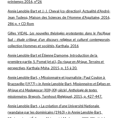
printemps 2016, n°26
Annie Lenoble-Bart et J.-J. Cheval (co-direction), Actualité d’André-
Jean Tudesq, Maison des Sciences de l’Homme d’Aquitaine, 2016,
286 p. + CD Rom
Gilles VIDAL,
Les nouvelles théologies protestantes dans le Pacifique
Sud : étude critique d'un discours religieux et culturel contemporain
,
collection Hommes et sociétés, Karthala, 2016
Annie Lenoble-Bart et Étienne Damome, Introduction de la 
première partie, S. Pomel (
et al.
), 
Du risque en Afrique. Terrains et 
perspectives,
 Karthala-Msha, 2015, p. 15 à 20.
Annie Lenoble-Bart, « Missionnaire et journaliste : Paul Coulon à 
Brazzaville (1977) » in Annie Lenoble-Bart, 
Missionnaires et Églises en 
Afrique et à Madagascar (XIX
-XX
 siècle). Anthologie de textes 
e
e
missionnaires, 
Brepols, Turnhout (Belgique), 2015, p. 427-447.
Annie Lenoble-Bart, « La création d’une Université Nationale 
rwandaise par les dominicains (1963) » in Annie Lenoble-Bart, 