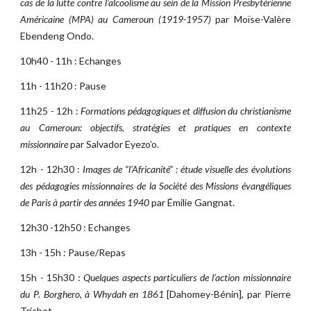
cas de la lutte contre l'alcoolisme au sein de la Mission Presbytérienne
Américaine (MPA) au Cameroun (1919-1957)
par Moïse-Valère
Ebendeng Ondo.
10h40 - 11h : Echanges
11h - 11h20 : Pause
11h25 - 12h :
Formations pédagogiques et diffusion du christianisme
au Cameroun: objectifs, stratégies et pratiques en contexte
missionnaire
par Salvador Eyezo’o.
12h - 12h30 :
Images de “l’Africanité” : étude visuelle des évolutions
des pédagogies missionnaires de la Société des Missions évangéliques
de Paris à partir des années 1940
par Émilie Gangnat.
12h30 -12h50 : Echanges
13h - 15h : Pause/Repas
15h - 15h30 :
Quelques aspects particuliers de l’action missionnaire
du P. Borghero, à Whydah en 1861
[Dahomey-Bénin], par Pierre
Trichet.