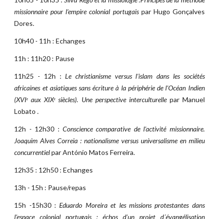
missionnaire pour l’empire colonial portugais
par Hugo Gonçalves
Dores.
10h40 - 11h : Echanges
11h : 11h20 : Pause
11h25 - 12h :
Le christianisme versus l’islam dans les sociétés
africaines et asiatiques sans écriture à la périphérie de l’Océan Indien
(XVI
aux XIX
siècles). Une perspective interculturelle
par Manuel
e
e
Lobato .
12h - 12h30 :
Conscience comparative de l’activité missionnaire.
Joaquim Alves Correia : nationalisme versus universalisme en milieu
concurrentiel
par António Matos Ferreira.
12h35 : 12h50 : Echanges
13h - 15h : Pause/repas
15h -15h30 :
Eduardo Moreira et les missions protestantes dans
l’espace colonial portugais : échos d’un projet d´évangélisation