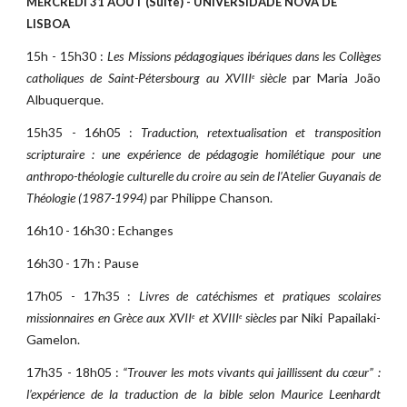
MERCREDI 31 AOÛT (Suite) - UNIVERSIDADE NOVA DE 
LISBOA
15h - 15h30 :
Les Missions pédagogiques ibériques dans les Collèges
catholiques de Saint-Pétersbourg au XVIII
siècle
par Maria João
e
Albuquerque.
15h35 - 16h05 :
Traduction, retextualisation et transposition
scripturaire : une expérience de pédagogie homilétique pour une
anthropo-théologie culturelle du croire au sein de l’Atelier Guyanais de
Théologie (1987-1994)
par Philippe Chanson.
16h10 - 16h30 : Echanges
16h30 - 17h : Pause
17h05 - 17h35 :
Livres de catéchismes et pratiques scolaires
missionnaires en Grèce aux XVII
et XVIII
siècles
par Niki Papailaki-
e
e
Gamelon.
17h35 - 18h05 :
“Trouver les mots vivants qui jaillissent du cœur” :
l’expérience de la traduction de la bible selon Maurice Leenhardt