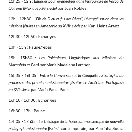
11h25 - 12h :
Éduquer pour évangéliser dans l’entourage de Vasco de
Quiroga (Mexique XVI
siècle)
par Juan Robles.
e
12h - 12h30 :
“Fils de Dieu et fils des Pères”, l’évangélisation dans les
missions jésuites en Amazonie au XVII
siècle
par Karl-Heinz Arenz
e
12h30 - 12h50 : Echanges
13h - 15h : Pause/repas
15h -15h30 :
Les Polémiques Linguistiques aux Missions du
Maranhão et Pará
par Maria Madalena Larcher
15h35 - 16h05 :
Entre la Conversion et la Conquête : Stratégies du
processus des premiers missionnaires jésuites en Amérique Portugaise
au XVI
siècle
par Maria Paula Paes.
e
16h10 - 16h30 : Echanges
16h30 - 17h : Pause
17h05 - 17h35 :
La théologie de la houe comme exemple de nouvelle
pédagogie missionnaire
[Brésil contemporain] par Alzirinha Souza