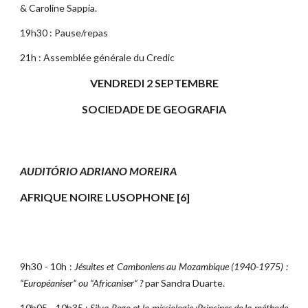
& Caroline Sappia.
19h30 : Pause/repas
21h : Assemblée générale du Credic
VENDREDI 2 SEPTEMBRE
SOCIEDADE DE GEOGRAFIA
AUDITÓRIO ADRIANO MOREIRA
AFRIQUE NOIRE LUSOPHONE [6]
9h30 - 10h :
Jésuites et Camboniens au Mozambique (1940-1975) :
“Européaniser” ou “Africaniser” ?
par Sandra Duarte.
10h05 - 10h35 :
Silva Rego et la missiologie :Principes de la méthode