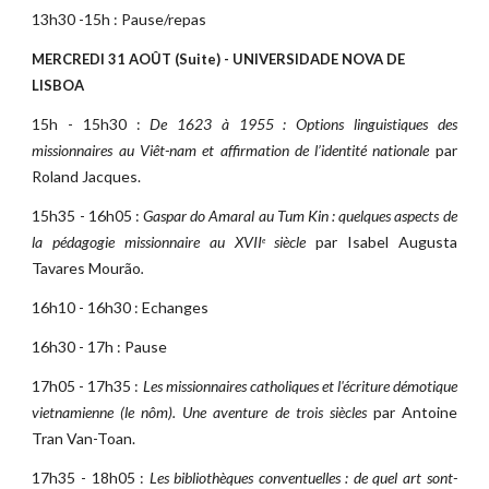
13h30 -15h : Pause/repas
MERCREDI 31 AOÛT (Suite) - UNIVERSIDADE NOVA DE 
LISBOA
15h - 15h30 :
De 1623 à 1955 : Options linguistiques des
missionnaires au Viêt-nam et affirmation de l’identité nationale
par
Roland Jacques.
15h35 - 16h05 :
Gaspar do Amaral au Tum Kin : quelques aspects de
la pédagogie missionnaire au XVII
siècle
par Isabel Augusta
e
Tavares Mourão
.
16h10 - 16h30 : Echanges
16h30 - 17h : Pause
17h05 - 17h35 :
Les missionnaires catholiques et l'écriture démotique
vietnamienne (le nôm). Une aventure de trois siècles
par Antoine
Tran Van-Toan.
17h35 - 18h05 :
Les bibliothèques conventuelles : de quel art sont-