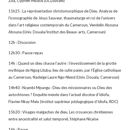
Zoa, Cyprien Mbassi (UCLouvain)
11h25 : La représentation christomorphique de Dieu. Analyse de 
l’iconographie de Jésus Sauveur, thaumaturge et roi de l’univers 
dans l’art religieux contemporain du Cameroun, Vendelin Abouna 
Abouna (Univ. Douala/Institut des Beaux-arts, Cameroun)
12h : Discussion
12h30 : Pause repas
14h : Quand un dieu chasse l’autre : l’investissement de la grotte 
mythique de Ngog Lituba, lieu de culte païen, par l’Église catholique 
au Cameroun, Nadeige Laure Ngo Nlend (Univ. Douala, Cameroun)
14h40 : Nzambi Mpungu : Dieu des missionnaires ou Dieu des 
autochtones ? Enquête menée dans l’actuel diocèse d’Idiofa, 
Flavien Nkay Malu (Institut supérieur pédagogique d’Idiofa, RDC)
15h20 : Visages malgaches de dieu. Les croyances chrétiennes 
entre ancestralité et salut temporel, Stéphane Nicaise
16h : Pause