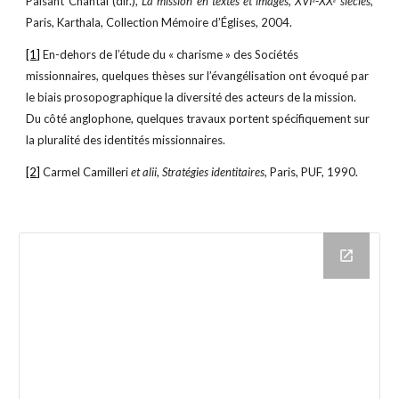
Paisant Chantal (dir.),
La mission en textes et images, XVI
-XX
siècles,
e
e
Paris, Karthala, Collection Mémoire d’Églises, 2004.
[1]
 En-dehors de l’étude du « charisme » des Sociétés 
missionnaires, quelques thèses sur l’évangélisation ont évoqué par 
le biais prosopographique la diversité des acteurs de la mission. 
Du côté anglophone, quelques travaux portent spécifiquement sur 
la pluralité des identités missionnaires.
[2]
 Carmel Camilleri 
et alii
, 
Stratégies identitaires
, Paris, PUF, 1990.