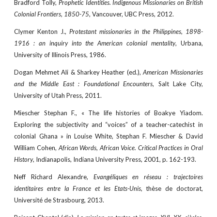
Bradford Tolly,
Prophetic Identities. Indigenous Missionaries on British
Colonial Frontiers, 1850-75
, Vancouver, UBC Press, 2012.
Clymer Kenton J.,
Protestant missionaries in the Philippines, 1898-
1916 : an inquiry into the American colonial mentality
, Urbana,
University of Illinois Press, 1986.
Dogan Mehmet Ali & Sharkey Heather (ed.),
American Missionaries
and the Middle East : Foundational Encounters
, Salt Lake City,
University of Utah Press, 2011.
Miescher Stephan F., « The life histories of Boakye Yiadom.
Exploring the subjectivity and “voices” of a teacher-catechist in
colonial Ghana » in Louise White, Stephan F. Miescher & David
William Cohen,
African Words, African Voice. Critical Practices in Oral
History
, Indianapolis, Indiana University Press, 2001, p. 162-193.
Neff Richard Alexandre,
Evangéliques en réseau : trajectoires
identitaires entre la France et les Etats-Unis,
thèse de doctorat,
Université de Strasbourg, 2013.